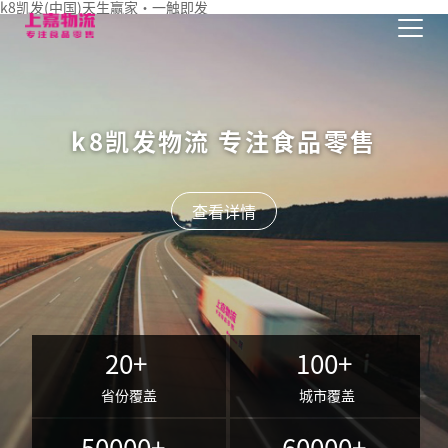
k8凯发(中国)天生赢家·一触即发
k8凯发物流 专注食品零售
查看详情
20+
100+
省份覆盖
城市覆盖
50000
+
60000+