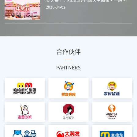
春天来了，k8凯发(中国)天生赢家·一触即发的年货节却刚刚结束
2026-04-02
合作伙伴
PARTNERS
鸣鸣很忙
零食有鸣
零食优选
查看更多 >
查看更多 >
查看更多 >
蜜雪冰城
茶颜悦色
沪上阿姨
查看更多 >
查看更多 >
查看更多 >
盒马
大润发
麦德龙