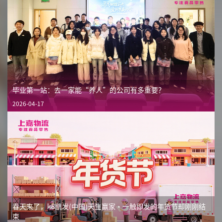
毕业第一站：去一家能“养人”的公司有多重要？
2026-04-17
春天来了，k8凯发(中国)天生赢家·一触即发的年货节却刚刚结
束